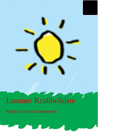
Lusaner Krabbelkiste
Kinder sind etwas besonderes